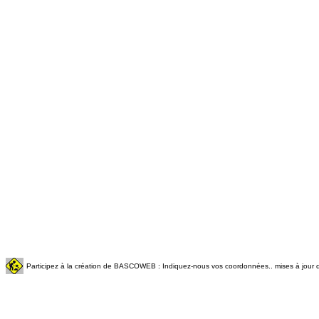
Participez à la création de BASCOWEB : Indiquez-nous vos coordonnées.. mises à jour q