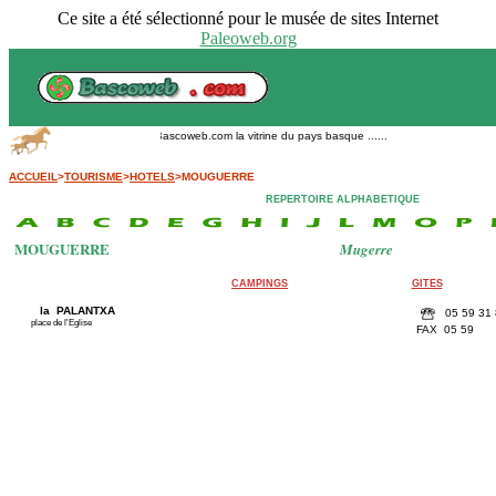
Ce site a été sélectionné pour le musée de sites Internet
Paleoweb.org
Bascoweb.com la vitrine du pays basque ......
ACCUEIL
>
TOURISME
>
HOTELS
>MOUGUERRE
REPERTOIRE ALPHABETIQUE
MOUGUERRE
Mugerre
CAMPINGS
GITES
la PALANTXA
05 59 31 
place de l'Eglise
FAX 05 59