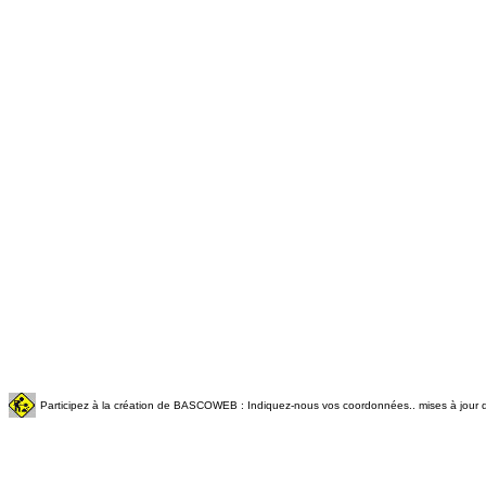
Participez à la création de BASCOWEB : Indiquez-nous vos coordonnées.. mises à jour q