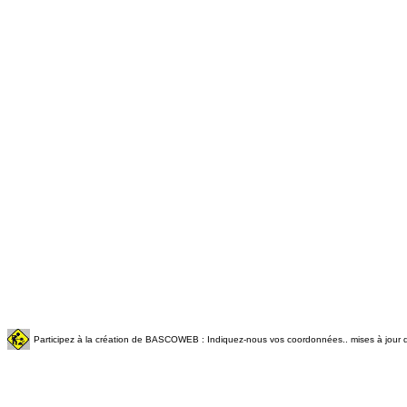
Participez à la création de BASCOWEB : Indiquez-nous vos coordonnées.. mises à jour q