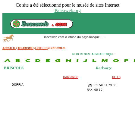
Ce site a été sélectionné pour le musée de sites Internet
Paleoweb.org
Bascoweb.com la vitrine du pays basque ......
ACCUEIL
>
TOURISME
>
HOTELS
>BRISCOUS
REPERTOIRE ALPHABETIQUE
BRISCOUS
Beskoitze
CAMPINGS
GITES
DORRIA
05 59 31 73 58
FAX 05 59