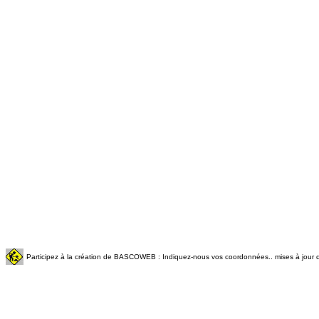
Participez à la création de BASCOWEB : Indiquez-nous vos coordonnées.. mises à jour q