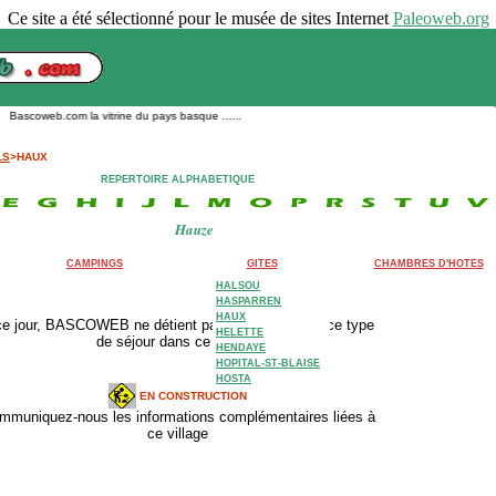
Ce site a été sélectionné pour le musée de sites Internet
Paleoweb.org
ascoweb.com la vitrine du pays basque ......
LS
>HAUX
REPERTOIRE ALPHABETIQUE
Hauze
CAMPINGS
GITES
CHAMBRES D'HOTES
HALSOU
HASPARREN
HAUX
ce jour, BASCOWEB ne détient pas d'adresse pour ce type
HELETTE
de séjour dans ce village.
HENDAYE
HOPITAL-ST-BLAISE
HOSTA
EN CONSTRUCTION
mmuniquez-nous les informations complémentaires liées à
ce village