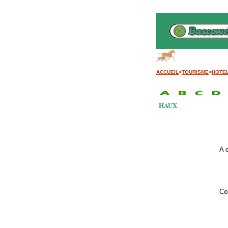
B
ACCUEIL
>
TOURISME
>
HOTE
HAUX
A 
Co