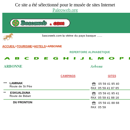
Ce site a été sélectionné pour le musée de sites Internet
Paleoweb.org
Bascoweb.com la vitrine du pays basque ......
ACCUEIL
>
TOURISME
>
HOTELS
>ARBONNE
REPERTOIRE ALPHABETIQUE
ARBONNE
Arbona
CAMPINGS
GITES
***
LAMINAK
05 59 41 95 40
Route de St Pée
FAX 05 59 41 87 65
**
ESKUALDUNA
05 59 41 95 41
Route de Bidart
FAX 05 59 41 88 16
DU FRONTON
05 59 41 88 68
FAX 05 59