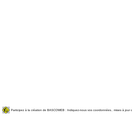
Participez à la création de BASCOWEB : Indiquez-nous vos coordonnées.. mises à jour q