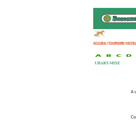
Ba
ACCUEIL
>
TOURISME
>
HOTE
UHART-MIXE
A 
Co