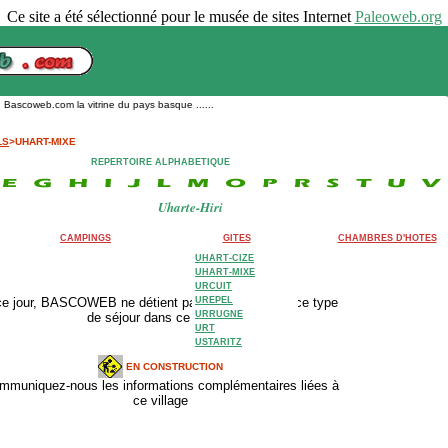
Ce site a été sélectionné pour le musée de sites Internet
Paleoweb.org
scoweb.com la vitrine du pays basque ......
LS
>UHART-MIXE
REPERTOIRE ALPHABETIQUE
Uharte-Hiri
CAMPINGS
GITES
CHAMBRES D'HOTES
UHART-CIZE
UHART-MIXE
URCUIT
ce jour, BASCOWEB ne détient pas d'adresse pour ce type
UREPEL
URRUGNE
de séjour dans ce village.
URT
USTARITZ
EN CONSTRUCTION
mmuniquez-nous les informations complémentaires liées à
ce village