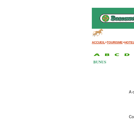
B
ACCUEIL
>
TOURISME
>
HOTE
BUNUS
A 
Co