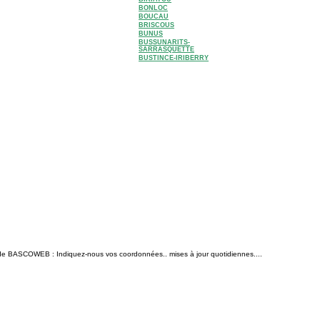
BONLOC
BOUCAU
BRISCOUS
BUNUS
BUSSUNARITS-
SARRASQUETTE
BUSTINCE-IRIBERRY
n de BASCOWEB : Indiquez-nous vos coordonnées.. mises à jour quotidiennes....