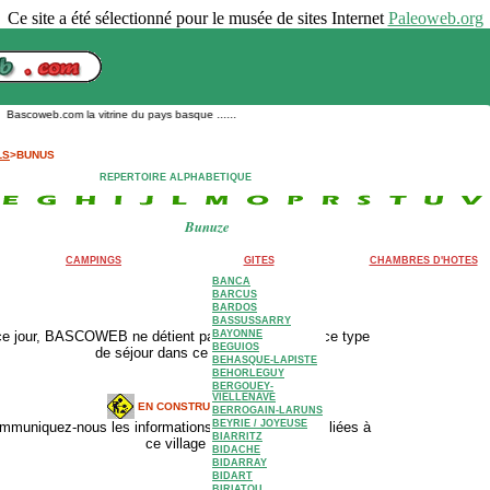
Ce site a été sélectionné pour le musée de sites Internet
Paleoweb.org
ascoweb.com la vitrine du pays basque ......
LS
>BUNUS
REPERTOIRE ALPHABETIQUE
Bunuze
CAMPINGS
GITES
CHAMBRES D'HOTES
BANCA
BARCUS
BARDOS
BASSUSSARRY
ce jour, BASCOWEB ne détient pas d'adresse pour ce type
BAYONNE
BEGUIOS
de séjour dans ce village.
BEHASQUE-LAPISTE
BEHORLEGUY
BERGOUEY-
VIELLENAVE
EN CONSTRUCTION
BERROGAIN-LARUNS
BEYRIE / JOYEUSE
mmuniquez-nous les informations complémentaires liées à
BIARRITZ
ce village
BIDACHE
BIDARRAY
BIDART
BIRIATOU