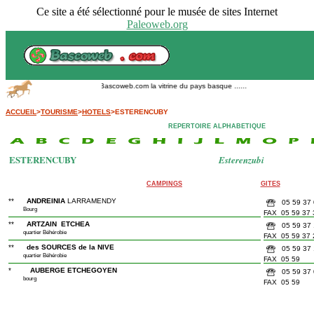
Ce site a été sélectionné pour le musée de sites Internet
Paleoweb.org
Bascoweb.com la vitrine du pays basque ......
ACCUEIL
>
TOURISME
>
HOTELS
>ESTERENCUBY
REPERTOIRE ALPHABETIQUE
ESTERENCUBY
Esterenzubi
CAMPINGS
GITES
**
ANDREINIA
LARRAMENDY
05 59 37 
Bourg
FAX 05 59 37 
**
ARTZAIN ETCHEA
05 59 37 
quartier Béhérobie
FAX 05 59 37 
**
des SOURCES de la NIVE
05 59 37 
quartier Béhérobie
FAX 05 59
*
AUBERGE ETCHEGOYEN
05 59 37 
bourg
FAX 05 59