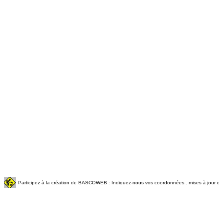
Participez à la création de BASCOWEB : Indiquez-nous vos coordonnées.. mises à jour q