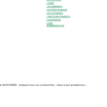
SORHAPURU
LASSE
LECUMBERRY
LICHANS-SUNHAR
LICQ-ATHEREY
LOHITZUN-OYHERCQ
LOUHOSSOA
LUXE-
SUMBERRAUTE
n de BASCOWEB : Indiquez-nous vos coordonnées.. mises à jour quotidiennes....