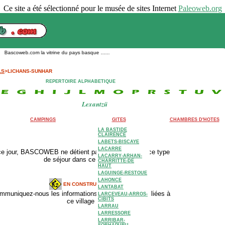
Ce site a été sélectionné pour le musée de sites Internet
Paleoweb.org
Bascoweb.com la vitrine du pays basque ......
LS
>LICHANS-SUNHAR
REPERTOIRE ALPHABETIQUE
Lexantzü
CAMPINGS
GITES
CHAMBRES D'HOTES
LA BASTIDE
CLAIRENCE
LABETS-BISCAYE
LACARRE
ce jour, BASCOWEB ne détient pas d'adresse pour ce type
LACARRY-ARHAN-
de séjour dans ce village.
CHARRITTE-DE
HAUT
LAGUINGE-RESTOUE
LAHONCE
EN CONSTRUCTION
LANTABAT
mmuniquez-nous les informations complémentaires liées à
LARCEVEAU-ARROS-
CIBITS
ce village
LARRAU
LARRESSORE
LARRIBAR-