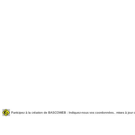
Participez à la création de BASCOWEB : Indiquez-nous vos coordonnées.. mises à jour q