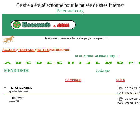
Ce site a été sélectionné pour le musée de sites Internet
Paleoweb.org
Bascoweb.com la vitrine du pays basque ......
ACCUEIL
>
TOURISME
>
HOTELS
>MENDIONDE
REPERTOIRE ALPHABETIQUE
MENDIONDE
Lekorne
CAMPINGS
GITES
**
ETCHEBARNE
05 59 29 
quartier Lekhorne
FAX 05 59 70 
DERMIT
05 59 29 
route 252
FAX 05 59 70 