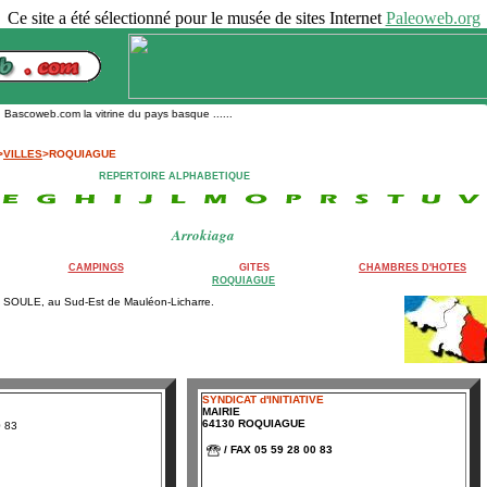
Ce site a été sélectionné pour le musée de sites Internet
Paleoweb.org
scoweb.com la vitrine du pays basque ......
>
VILLES
>ROQUIAGUE
REPERTOIRE ALPHABETIQUE
Arrokiaga
CAMPINGS
GITES
CHAMBRES D'HOTES
ROQUIAGUE
en SOULE, au Sud-Est de Mauléon-Licharre.
SYNDICAT d'INITIATIVE
MAIRIE
64130 ROQUIAGUE
0 83
/ FAX 05 59 28 00 83