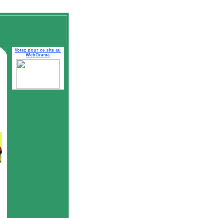
Votez pour ce site au
WebOrama