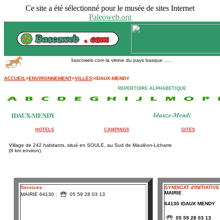
Ce site a été sélectionné pour le musée de sites Internet
Paleoweb.org
Bascoweb.com la vitrine du pays basque ......
ACCUEIL
>
ENVIRONNEMENT
>
VILLES
>IDAUX-MENDY
REPERTOIRE ALPHABETIQUE
IDAUX-MENDY
Idauze-Mendi
HOTELS
CAMPINGS
GITES
Village de 242 habitants, situé en SOULE, au Sud de Mauléon-Licharre
(8 km environ).
Services :
SYNDICAT d'INITIATIVE
MAIRIE
MAIRIE 64130 :
05 59 28 03 13
64130 IDAUX MENDY
05 59 28 03 13