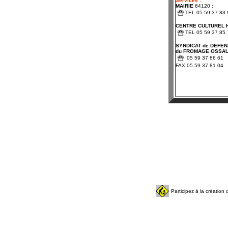
Services :
MAIRIE
64120 :
TEL 05 59 37 83 
CENTRE CULTUREL H
TEL 05 59 37 85 
SYNDICAT de DEFE
du FROMAGE OSSAU
05 59 37 86 61
FAX 05 59 37 81 04
Participez à la créatio