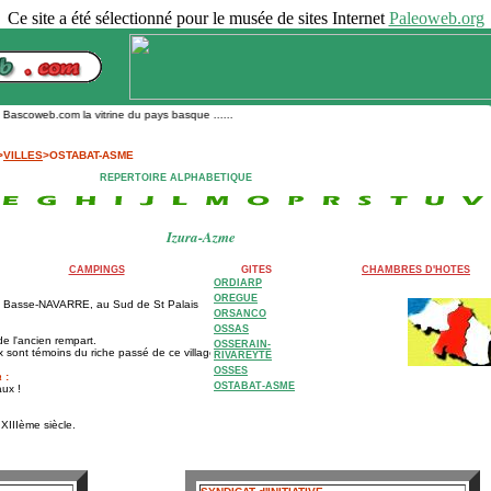
Ce site a été sélectionné pour le musée de sites Internet
Paleoweb.org
scoweb.com la vitrine du pays basque ......
>
VILLES
>OSTABAT-ASME
REPERTOIRE ALPHABETIQUE
Izura-Azme
CAMPINGS
GITES
CHAMBRES D'HOTES
ORDIARP
OREGUE
en Basse-NAVARRE, au Sud de St Palais
ORSANCO
OSSAS
e l'ancien rempart.
OSSERAIN-
x sont témoins du riche passé de ce village.
RIVAREYTE
OSSES
a
:
OSTABAT-ASME
aux !
 XIIIème siècle.