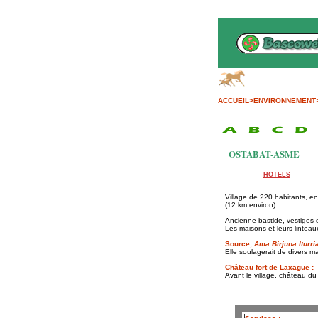
Ba
ACCUEIL
>
ENVIRONNEMENT
OSTABAT-ASME
HOTELS
Village de 220 habitants, 
(12 km environ).
Ancienne bastide, vestiges d
Les maisons et leurs linteau
Source,
Ama Birjuna Iturri
Elle soulagerait de divers m
Château fort de Laxague :
Avant le village, château du