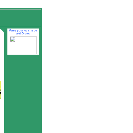
Votez pour ce site au
WebOrama