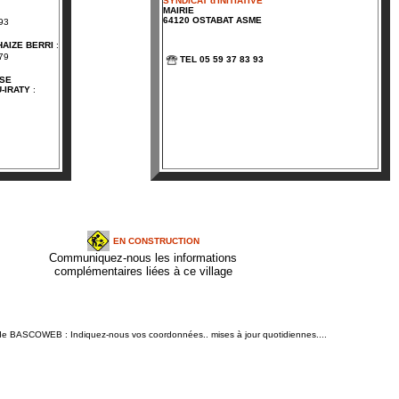
SYNDICAT d'INITIATIVE
MAIRIE
64120 OSTABAT ASME
93
AIZE BERRI
:
79
TEL 05 59 37 83 93
NSE
-IRATY
:
EN CONSTRUCTION
Communiquez-nous les informations
complémentaires liées à ce village
n de BASCOWEB : Indiquez-nous vos coordonnées.. mises à jour quotidiennes....