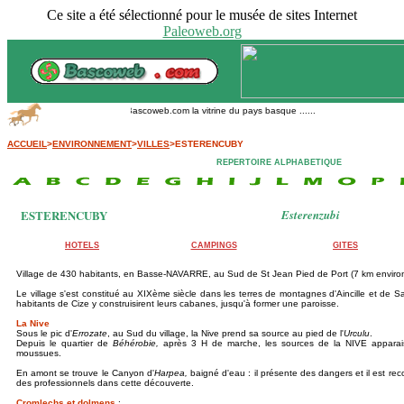
Ce site a été sélectionné pour le musée de sites Internet
Paleoweb.org
Bascoweb.com la vitrine du pays basque ......
ACCUEIL
>
ENVIRONNEMENT
>
VILLES
>ESTERENCUBY
REPERTOIRE ALPHABETIQUE
ESTERENCUBY
Esterenzubi
HOTELS
CAMPINGS
GITES
Village de 430 habitants, en Basse-NAVARRE, au Sud de St Jean Pied de Port (7 km environ
Le village s'est constitué au XIXème siècle dans les terres de montagnes d'Aincille et de Sa
habitants de Cize y construisirent leurs cabanes, jusqu'à former une paroisse.
La Nive
Sous le pic d'
Errozate
, au Sud du village, la Nive prend sa source au pied de l'
Urculu
.
Depuis le quartier de
Béhérobie,
après 3 H de marche,
les sources de la NIVE appara
moussues.
En amont se trouve le Canyon d'
Harpea,
baigné d'eau : il présente des dangers et il est 
des professionnels dans cette découverte.
Cromlechs et dolmens
: