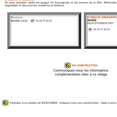
On peut rejoindre, après les gorges de Soussignaté et les sources de la Nive, Béhérobie, 
Orgambide et découvrir les cromlechs et dolmens.
Services :
SYNDICAT d'INITIATIVE
MAIRIE
MAIRIE
64220 :
05 59 37 03 63
64220 ESTERENCUBY
05 59 37 03 63
EN CONSTRUCTION
Communiquez-nous les informations
complémentaires liées à ce village
Participez à la création de BASCOWEB : Indiquez-nous vos coordonnées.. mises à jour q