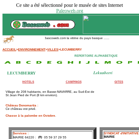
Ce site a été sélectionné pour le musée de sites Internet
Paleoweb.org
Bascoweb.com la vitrine du pays basque ......
ACCUEIL
>
ENVIRONNEMENT
>
VILLES
>LECUMBERRY
REPERTOIRE ALPHABETIQUE
LECUMBERRY
Lekunberri
HOTELS
CAMPINGS
GITES
Village de 208 habitants, en Basse-NAVARRE, au Sud-Est de
St Jean Pied de Port
(8 km environ).
Château Donomartia :
Ce château est privé.
Chasse à la palombe en Octobre
.
Services :
SYNDICAT d'INITIATIVE
MAIRIE
MAIRIE 64220 :
05 59 37 29 55