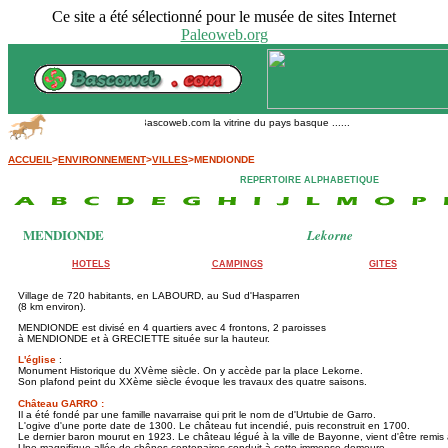
Ce site a été sélectionné pour le musée de sites Internet
Paleoweb.org
Bascoweb.com la vitrine du pays basque ......
ACCUEIL
>
ENVIRONNEMENT
>
VILLES
>MENDIONDE
REPERTOIRE ALPHABETIQUE
MENDIONDE
Lekorne
HOTELS
CAMPINGS
GITES
Village de 720 habitants, en LABOURD, au Sud d'Hasparren
(8 km environ).
MENDIONDE est divisé en 4 quartiers avec 4 frontons, 2 paroisses
à MENDIONDE et à GRECIETTE située sur la hauteur.
L'église
:
Monument Historique du XVème siècle. On y accède par la place Lekorne.
Son plafond peint du XXème siècle évoque les travaux des quatre saisons.
Château GARRO :
Il a été fondé par une famille navarraise qui prit le nom de d'Urtubie de Garro.
L'ogive d'une porte date de 1300. Le château fut incendié, puis reconstruit en 1700.
Le dernier baron mourut en 1923. Le château légué à la ville de Bayonne, vient d'être re
Une magnifique allée de chênes centenaires conduit à cette immense demeure.