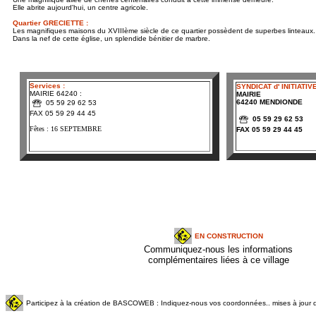
Elle abrite aujourd'hui, un centre agricole.
Quartier GRECIETTE :
Les magnifiques maisons du XVIIIème siècle de ce quartier possèdent de superbes linteaux
.
Dans la nef de cette église, un splendide bénitier de marbre.
Services :
SYNDICAT d' INITIATIV
MAIRIE 64240 :
MAIRIE
64240 MENDIONDE
05 59 29 62 53
FAX 05 59 29 44 45
05 59 29 62 53
Fêtes : 16 SEPTEMBRE
FAX 05 59 29 44 45
EN CONSTRUCTION
Communiquez-nous les informations
complémentaires liées à ce village
Participez à la création de BASCOWEB : Indiquez-nous vos coordonnées.. mises à jour q