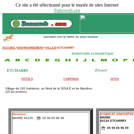
Ce site a été sélectionné pour le musée de sites Internet
Paleoweb.org
Bascoweb.com la vitrine du pays basque ......
ACCUEIL
>
ENVIRONNEMENT
>
VILLES
>ETCHARRY
REPERTOIRE ALPHABETIQUE
ETCHARRY
Etxarri
HOTELS
CAMPINGS
GITES
Village de 162 habitants, au Nord de la SOULE et de Mauléon,
(15 km environ).
Services :
SYNDICAT d'INITIATIVE
MAIRIE
MAIRIE 64120 :
05 59 65 96 59
64120 ETCHARRY
05 59 65 96 59