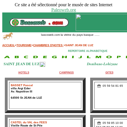
Ce site a été sélectionné pour le musée de sites Internet
Paleoweb.org
Bascoweb.com la vitrine du pays basque ......
ACCUEIL
>
TOURISME
>
CHAMBRES D'HOTES
>SAINT JEAN DE LUZ
REPERTOIRE ALPHABETIQUE
SAINT JEAN DE LUZ
Donibane-Lohizune
HOTELS
CAMPINGS
GITES
BASSET Pascal
05 59 54 81 65
villa Argi Eder
Av. Napoléon III
64500 St JEAN de LUZ
CASTEL du VAL des FEES
05 59 85 10 00
Vieille Route de St Pée