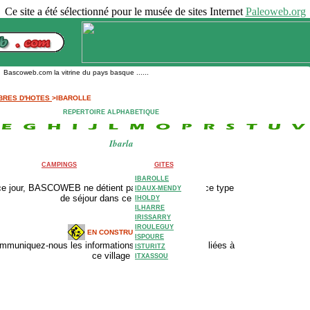
Ce site a été sélectionné pour le musée de sites Internet
Paleoweb.org
ascoweb.com la vitrine du pays basque ......
BRES D'HOTES
>IBAROLLE
REPERTOIRE ALPHABETIQUE
Ibarla
CAMPINGS
GITES
IBAROLLE
ce jour, BASCOWEB ne détient pas d'adresse pour ce type
IDAUX-MENDY
de séjour dans ce village.
IHOLDY
ILHARRE
IRISSARRY
IROULEGUY
EN CONSTRUCTION
ISPOURE
mmuniquez-nous les informations complémentaires liées à
ISTURITZ
ce village
ITXASSOU