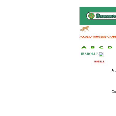
B
ACCUEIL
>
TOURISME
>
CHAM
IBAROLLE
HOTELS
A 
Co