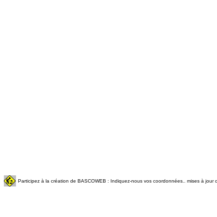
Participez à la création de BASCOWEB : Indiquez-nous vos coordonnées.. mises à jour q